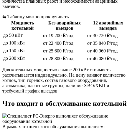
количества плановых работ и необходимости аварийных
выездов.
⇆
Таблицу можно прокручивать
Мощность
Без аварийных
12 аварийных
котельной
выездов
выездов
до 50 кВт
от 19 200 ₽/год
от 30 720 ₽/год
до 100 кВт
от 22 400 ₽/год
от 35 840 ₽/год
до 150 кВт
от 25 600 ₽/год
от 40 960 ₽/год
до 200 кВт
от 28 800 ₽/год
от 46 080 ₽/год
Для котельных мощностью свыше 200 кВт стоимость
рассчитывается индивидуально. На цену влияют количество
котлов, тип горелок, состав газового оборудования,
автоматика, насосные группы, наличие ХВО/ХВП и
требуемый график выездов.
Что входит в обслуживание котельной
В рамках технического обслуживания выполняем: