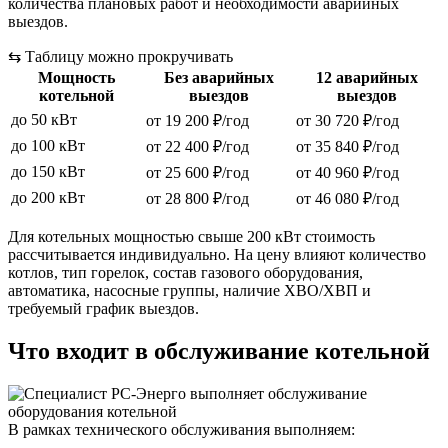
количества плановых работ и необходимости аварийных
выездов.
⇆
Таблицу можно прокручивать
Мощность
Без аварийных
12 аварийных
котельной
выездов
выездов
до 50 кВт
от 19 200 ₽/год
от 30 720 ₽/год
до 100 кВт
от 22 400 ₽/год
от 35 840 ₽/год
до 150 кВт
от 25 600 ₽/год
от 40 960 ₽/год
до 200 кВт
от 28 800 ₽/год
от 46 080 ₽/год
Для котельных мощностью свыше 200 кВт стоимость
рассчитывается индивидуально. На цену влияют количество
котлов, тип горелок, состав газового оборудования,
автоматика, насосные группы, наличие ХВО/ХВП и
требуемый график выездов.
Что входит в обслуживание котельной
В рамках технического обслуживания выполняем: